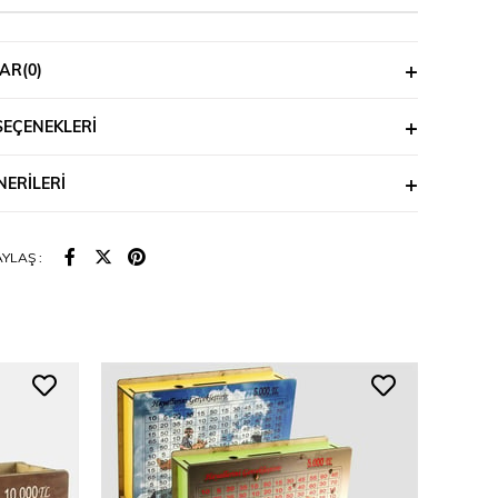
AR
(0)
SEÇENEKLERI
ERILERI
YLAŞ :