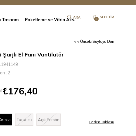
SEPETIM
ı Tasarım
Paketleme ve Vitrin Aks.
0
< < Önceki Sayfaya Dön
 Şarjlı El Fanı Vantilatör
11941149
arı
:
2
₺176,40
l
Kırmızı
Turuncu
Açık Pembe
Beden Tablosu