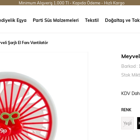
Minimum Alışveriş 1.000 Tl - Kapıda Ödeme - Hızlı Kargo
diyelik Eşya
Parti Süs Malzemeleri
Tekstil
Doğaltaş ve Tak
eli Şarjlı El Fanı Vantilatör
Meyveli
Barkod
:
Stok Mikt
KDV Dahi
RENK
Yeşil