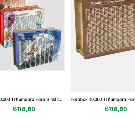
Parabox 10.000 Tl Kumbara Para Biriktirme Kutusu
₺118,80
₺118,80