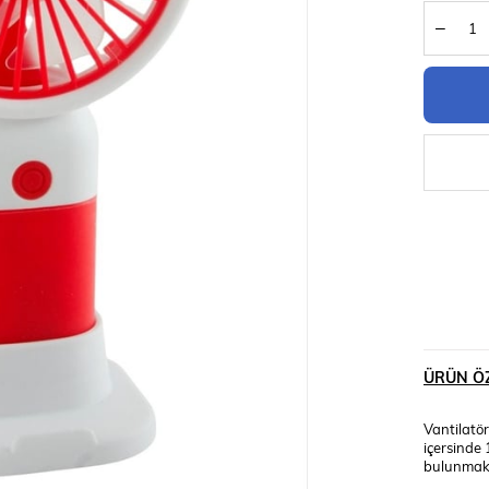
ÜRÜN ÖZ
Vantilatö
içersinde 
bulunmakta