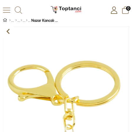
0
Nazar Kancalı Mineli Metal Anahtarlık