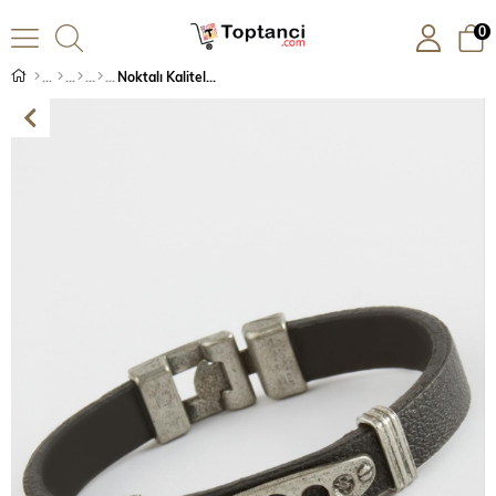
0
Noktalı Kaliteli Suni Deri Bileklik