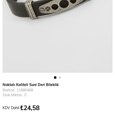
Noktalı Kaliteli Suni Deri Bileklik
Barkod
:
11680468
Stok Miktarı
:
0
₺24,58
KDV Dahil