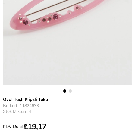
Oval Taşlı Klipsli Toka
Barkod
:
11824633
Stok Miktarı
:
4
₺19,17
KDV Dahil