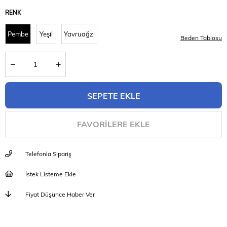
RENK
Pembe
Yeşil
Yavruağzı
Beden Tablosu
FAVORILERE EKLE
Telefonla Sipariş
İstek Listeme Ekle
Fiyat Düşünce Haber Ver