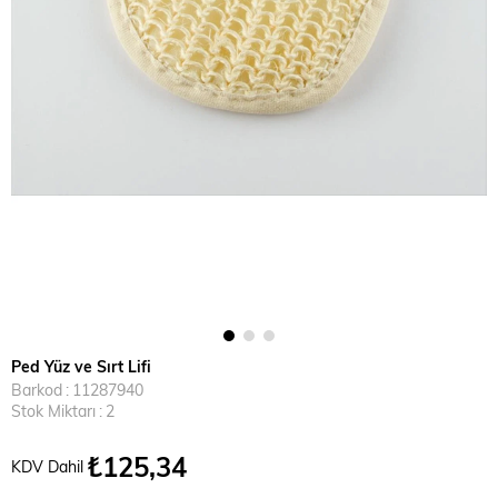
Ped Yüz ve Sırt Lifi
Barkod
:
11287940
Stok Miktarı
:
2
₺125,34
KDV Dahil