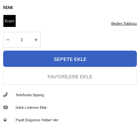
RENK
Krem
Beden Tablosu
FAVORILERE EKLE
Telefonla Sipariş
İstek Listeme Ekle
Fiyat Düşünce Haber Ver