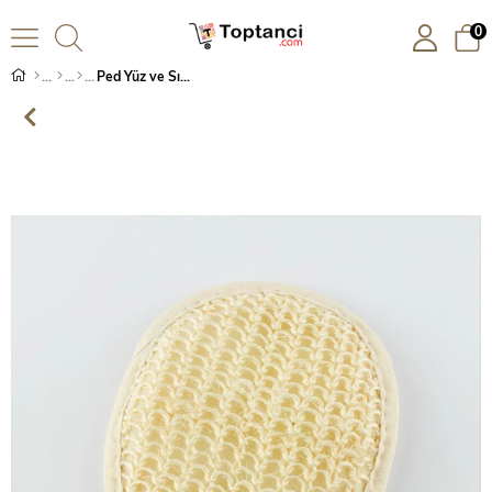
0
Ped Yüz ve Sırt Lifi