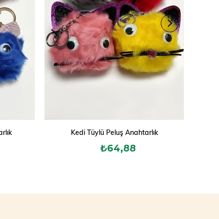
rlık
Kedi Tüylü Peluş Anahtarlık
Çzg
₺64,88