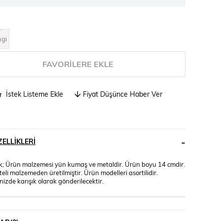
ngi
FAVORILERE EKLE
İstek Listeme Ekle
Fiyat Düşünce Haber Ver
ELLIKLERI
k; Ürün malzemesi yün kumaş ve metaldir. Ürün boyu 14 cmdir.
liteli malzemeden üretilmiştir. Ürün modelleri asortilidir.
inizde karışık olarak gönderilecektir.