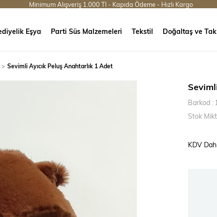
Minimum Alışveriş 1.000 Tl - Kapıda Ödeme - Hızlı Kargo
diyelik Eşya
Parti Süs Malzemeleri
Tekstil
Doğaltaş ve Tak
Sevimli Ayıcık Peluş Anahtarlık 1 Adet
Seviml
Barkod
:
Stok Mikt
KDV Dahi