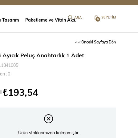
SEPETIM
ı Tasarım
Paketleme ve Vitrin Aks.
0
< < Önceki Sayfaya Dön
i Ayıcık Peluş Anahtarlık 1 Adet
11841005
arı
:
0
₺193,54
l
Ürün stoklarımızda kalmamıştır.