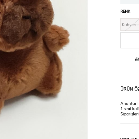
RENK
Kahvere
ÜRÜN ÖZ
Anahtarlı
1 sınıf ka
Siparişler