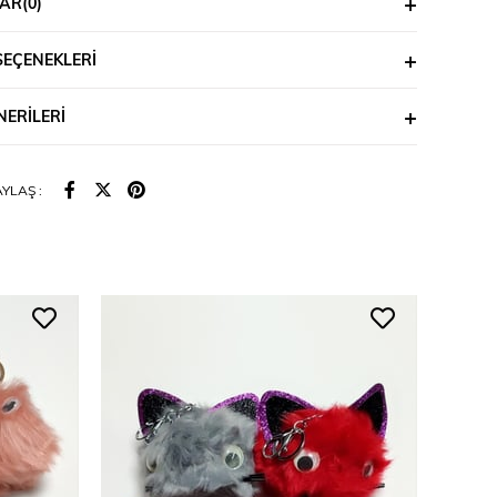
AR
(0)
SEÇENEKLERI
ERILERI
YLAŞ :