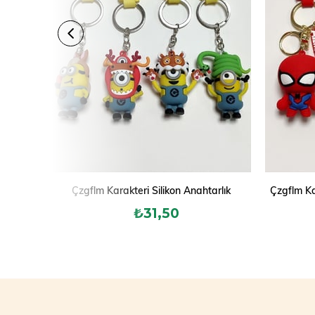
Çzgflm Karakteri Silikon Anahtarlık
Çzgflm Ka
₺31,50