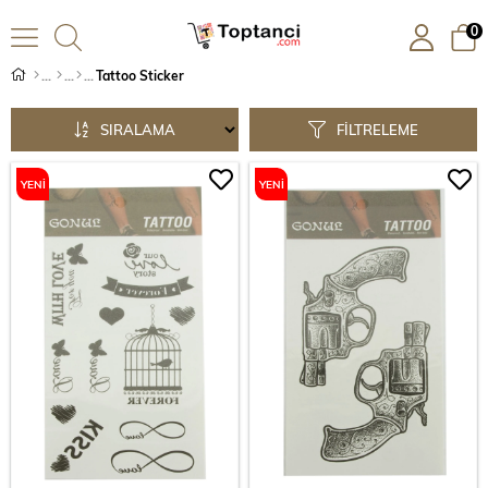
0
Tattoo Sticker
SIRALAMA
FILTRELEME
YENI
YENI
ÜRÜN
ÜRÜN