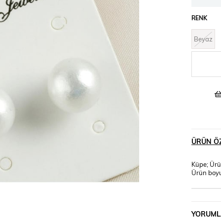
RENK
Beyaz
ÜRÜN ÖZ
Küpe; Ürün
Ürün boyu
YORUML