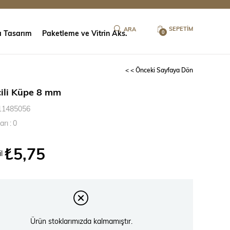
SEPETIM
ı Tasarım
Paketleme ve Vitrin Aks.
0
< < Önceki Sayfaya Dön
cili Küpe 8 mm
11485056
arı
:
0
₺5,75
l
Ürün stoklarımızda kalmamıştır.