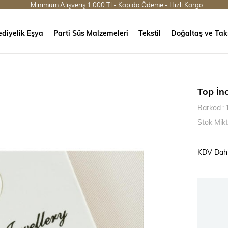
Minimum Alışveriş 1.000 Tl - Kapıda Ödeme - Hızlı Kargo
diyelik Eşya
Parti Süs Malzemeleri
Tekstil
Doğaltaş ve Tak
Top İn
Barkod
:
Stok Mikt
KDV Dahi