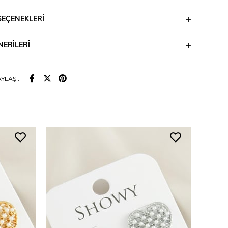
SEÇENEKLERI
ERILERI
YLAŞ :