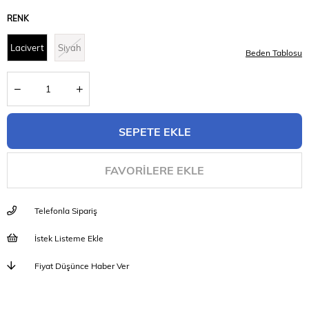
RENK
Lacivert
Siyah
Beden Tablosu
FAVORILERE EKLE
Telefonla Sipariş
İstek Listeme Ekle
Fiyat Düşünce Haber Ver