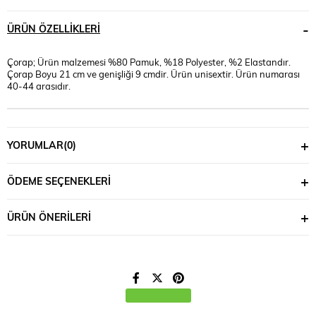
ÜRÜN ÖZELLIKLERI
Çorap; Ürün malzemesi %80 Pamuk, %18 Polyester, %2 Elastandır.
Çorap Boyu 21 cm ve genişliği 9 cmdir. Ürün unisextir. Ürün numarası
40-44 arasıdır.
YORUMLAR
(0)
ÖDEME SEÇENEKLERI
ÜRÜN ÖNERILERI