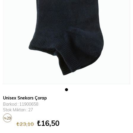
Unisex Snekars Çorap
Barkod
:
11900658
Stok Miktarı
:
27
29
%
₺16,50
₺23,10
İndirim