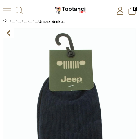
0
Unisex Snekars Çorap