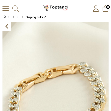
0
Xuping Lüks Zincir Çelik Bileklik