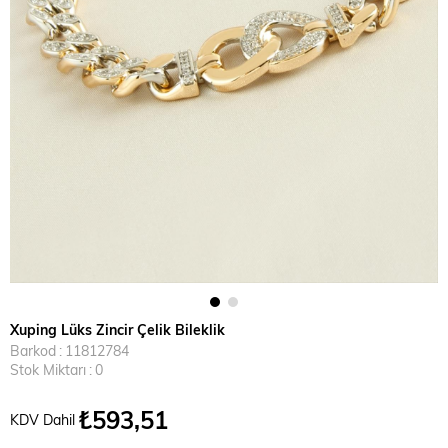
Xuping Lüks Zincir Çelik Bileklik
Barkod
:
11812784
Stok Miktarı
:
0
₺593,51
KDV Dahil