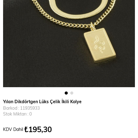
Yılan Dikdörtgen Lüks Çelik İkili Kolye
Barkod
:
11935933
Stok Miktarı
:
0
₺195,30
KDV Dahil