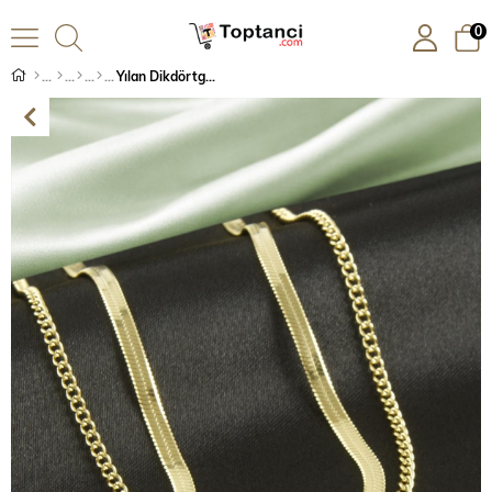
0
Yılan Dikdörtgen Lüks Çelik İkili Kolye