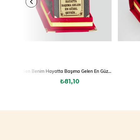
Sen Benim Hayatta Başıma Gelen En Güzel Şeysin Plaketi
₺81,10