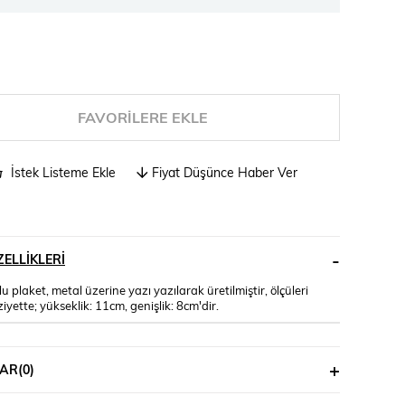
FAVORILERE EKLE
İstek Listeme Ekle
Fiyat Düşünce Haber Ver
ELLIKLERI
u plaket, metal üzerine yazı yazılarak üretilmiştir, ölçüleri
iyette; yükseklik: 11cm, genişlik: 8cm'dir.
AR
(0)