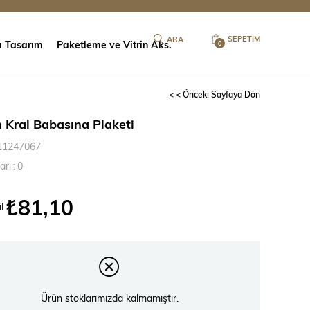
SEPETIM
ı Tasarım
Paketleme ve Vitrin Aks.
0
< < Önceki Sayfaya Dön
n Kral Babasına Plaketi
11247067
arı
:
0
₺81,10
l
Ürün stoklarımızda kalmamıştır.