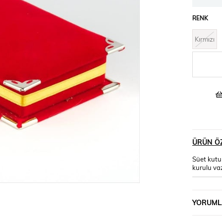
RENK
Kırmızı
ÜRÜN ÖZ
Süet kutul
kurulu vaz
YORUML