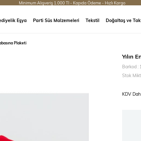
Minimum Alışveriş 1.000 Tl - Kapıda Ödeme - Hızlı Kargo
diyelik Eşya
Parti Süs Malzemeleri
Tekstil
Doğaltaş ve Tak
Babasına Plaketi
Yılın E
Barkod
:
Stok Mikt
KDV Dahi