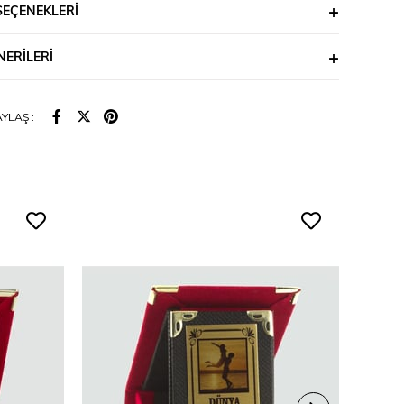
SEÇENEKLERI
ERILERI
YLAŞ :