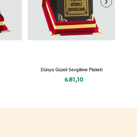
Dünya Güzeli Sevgilime Plaketi
Dünya
₺81,10