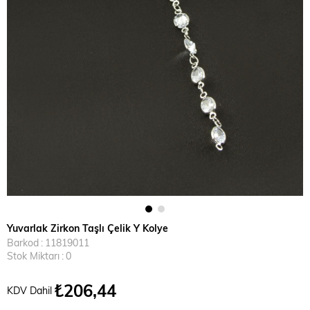
Yuvarlak Zirkon Taşlı Çelik Y Kolye
Barkod
:
11819011
Stok Miktarı
:
0
₺206,44
KDV Dahil