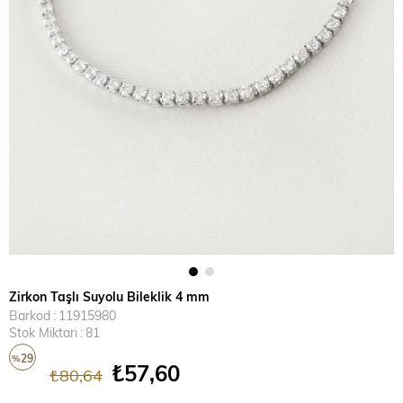
Zirkon Taşlı Suyolu Bileklik 4 mm
Barkod
:
11915980
Stok Miktarı
:
81
29
%
₺57,60
₺80,64
İndirim