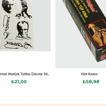
Mustafa Kemal Atatürk Tattoo Dövme Sticker
Hint Kınası
₺21,00
₺58,98