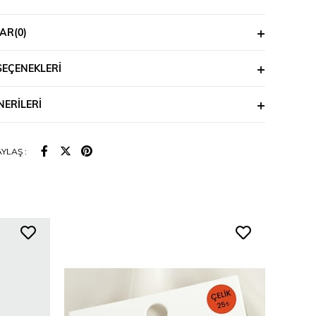
AR
(0)
SEÇENEKLERI
ERILERI
YLAŞ :