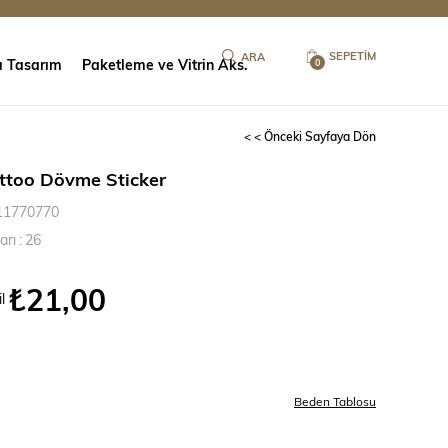
SEPETIM
ı Tasarım
Paketleme ve Vitrin Aks.
0
< < Önceki Sayfaya Dön
ttoo Dövme Sticker
11770770
arı
:
26
₺21,00
l
Beden Tablosu