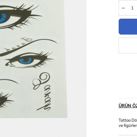
ÜRÜN ÖZ
Tattoo Döv
ve figürle