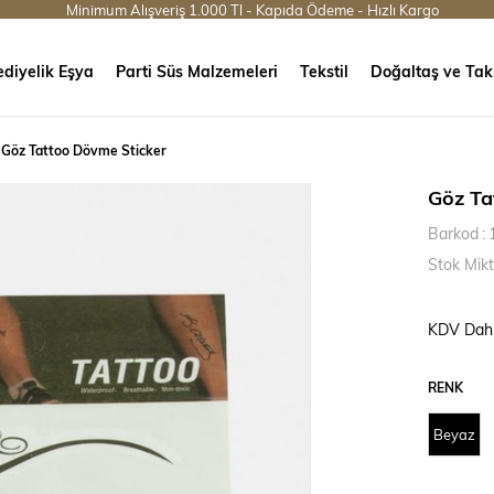
Minimum Alışveriş 1.000 Tl - Kapıda Ödeme - Hızlı Kargo
diyelik Eşya
Parti Süs Malzemeleri
Tekstil
Doğaltaş ve Tak
Göz Tattoo Dövme Sticker
Göz Ta
Barkod
:
Stok Mikt
KDV Dahi
RENK
Beyaz