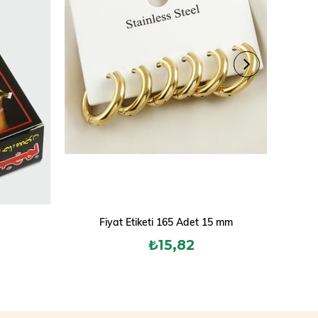
Fiyat Etiketi 165 Adet 15 mm
A
₺15,82