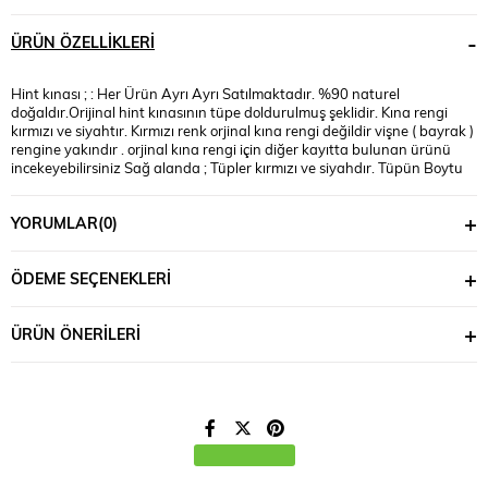
ÜRÜN ÖZELLIKLERI
Hint kınası ; : Her Ürün Ayrı Ayrı Satılmaktadır. %90 naturel
doğaldır.Orijinal hint kınasının tüpe doldurulmuş şeklidir. Kına rengi
kırmızı ve siyahtır. Kırmızı renk orjinal kına rengi değildir vişne ( bayrak )
rengine yakındır . orjinal kına rengi için diğer kayıtta bulunan ürünü
incekeyebilirsiniz Sağ alanda ; Tüpler kırmızı ve siyahdır. Tüpün Boytu
36 Gramdır. Hint kınası tamamen organiktir. Sağlığa hiç bir zararı
yoktur. Geçici dövme olarak kullanılabilir.
YORUMLAR
(0)
Alışverişe devam et
ÖDEME SEÇENEKLERI
ÜRÜN ÖNERILERI